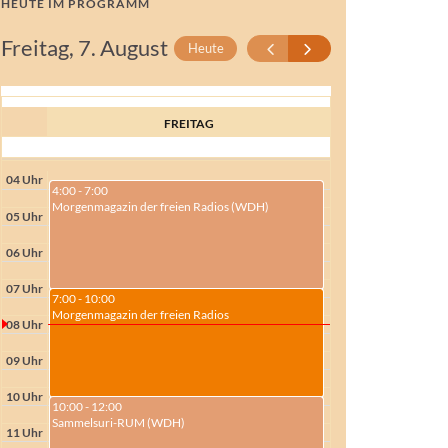
HEUTE IM PROGRAMM
Freitag, 7. August
Heute
FREITAG
04 Uhr
4:00 - 7:00
Morgenmagazin der freien Radios (WDH)
05 Uhr
06 Uhr
07 Uhr
7:00 - 10:00
Morgenmagazin der freien Radios
08 Uhr
09 Uhr
10 Uhr
10:00 - 12:00
Sammelsuri-RUM (WDH)
11 Uhr