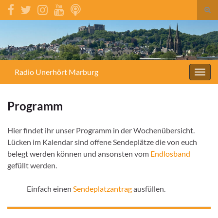
Suc
umsc
Search for:
Radio Unerhört Marburg
Navig
umsc
Programm
Hier findet ihr unser Programm in der Wochenübersicht.
Lücken im Kalendar sind offene Sendeplätze die von euch
belegt werden können und ansonsten vom
Endlosband
gefüllt werden.
Einfach einen
Sendeplatzantrag
ausfüllen.