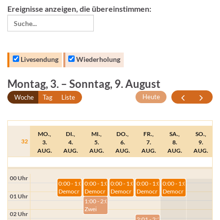
Ereignisse anzeigen, die übereinstimmen:
Livesendung
Wiederholung
Montag, 3. – Sonntag, 9. August
Heute
Woche
Tag
Liste
MO.,
DI.,
MI.,
DO.,
FR.,
SA.,
SO.,
32
3.
4.
5.
6.
7.
8.
9.
AUG.
AUG.
AUG.
AUG.
AUG.
AUG.
AUG.
00 Uhr
0:00 - 1:00
0:00 - 1:00
0:00 - 1:00
0:00 - 1:00
0:00 - 1:00
Democr
Democr
Democr
Democr
Democr
01 Uhr
acy
acy
acy
acy
acy
1:00 - 2:00
now!
now!
now!
now!
now!
Zwei
02 Uhr
Blickwi
2:01 - 2:30