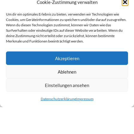
Cookie-Zustimmung verwalten
Trotzfunk
11 Uhr
Um dir ein optimales Erlebnis zu bieten, verwenden wir Technologien wie
12 Uhr
Cookies, um Geräteinformationen zu speichern und/oder darauf zuzugreifen.
12:00 - 13:00
Wenn du diesen Technologien zustimmst, können wir Daten wie das
Deutsch-Afganisches Magazin
13 Uhr
Surfverhalten oder eindeutige IDs auf dieser Website verarbeiten. Wenn du
13:00 - 15:00
deine Zustimmung nicht erteilst oder zurückziehst, können bestimmte
Free Wheel
14 Uhr
Merkmale und Funktionen beeinträchtigt werden.
15 Uhr
Akzeptieren
16 Uhr
16:00 - 18:00
Höllenlärm
Ablehnen
17 Uhr
18 Uhr
Einstellungen ansehen
18:00 - 19:00
Kulturbeben (WDH)
19 Uhr
19:00 - 20:00
Datenschutzerklärung
Impressum
PowerRumpel
20 Uhr
21 Uhr
22 Uhr
22:00 - 0:00
Jazz-Zeit