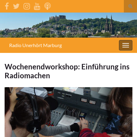
Suc
umsc
Search for:
Radio Unerhört Marburg
Navig
umsc
Wochenendworkshop: Einführung ins
Radiomachen