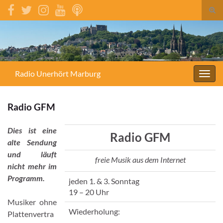
Suc
umsc
Search for:
Radio Unerhört Marburg
Navig
umsc
Radio GFM
Dies ist eine
Radio GFM
alte Sendung
und läuft
freie Musik aus dem Internet
nicht mehr im
Programm.
jeden 1. & 3. Sonntag
19 – 20 Uhr
Musiker ohne
Wiederholung:
Plattenvertra