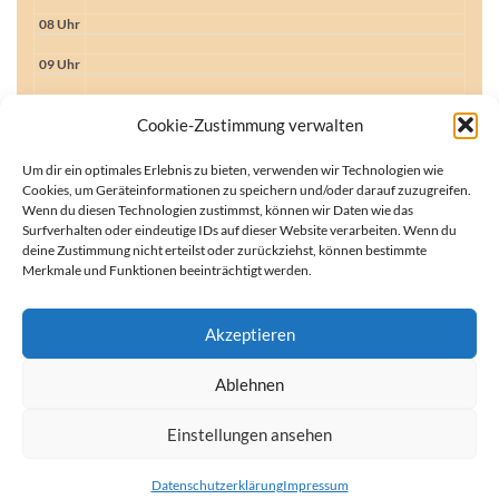
08 Uhr
09 Uhr
10 Uhr
10:00 - 12:00
Cookie-Zustimmung verwalten
Trotzfunk
11 Uhr
Um dir ein optimales Erlebnis zu bieten, verwenden wir Technologien wie
12 Uhr
Cookies, um Geräteinformationen zu speichern und/oder darauf zuzugreifen.
12:00 - 13:00
Wenn du diesen Technologien zustimmst, können wir Daten wie das
Deutsch-Afganisches Magazin
13 Uhr
Surfverhalten oder eindeutige IDs auf dieser Website verarbeiten. Wenn du
13:00 - 15:00
deine Zustimmung nicht erteilst oder zurückziehst, können bestimmte
Free Wheel
14 Uhr
Merkmale und Funktionen beeinträchtigt werden.
15 Uhr
Akzeptieren
16 Uhr
16:00 - 18:00
Höllenlärm
Ablehnen
17 Uhr
18 Uhr
Einstellungen ansehen
18:00 - 19:00
Kulturbeben (WDH)
19 Uhr
19:00 - 20:00
Datenschutzerklärung
Impressum
PowerRumpel