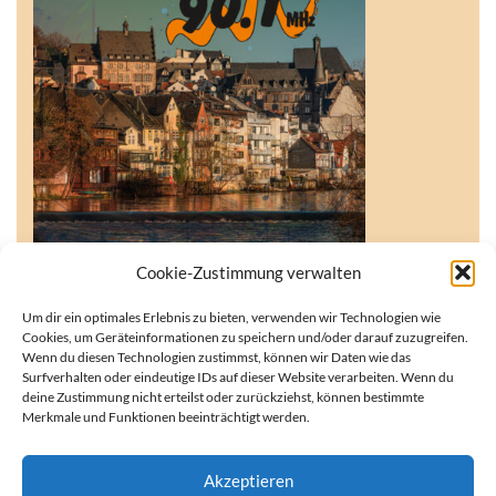
Cookie-Zustimmung verwalten
Um dir ein optimales Erlebnis zu bieten, verwenden wir Technologien wie
Cookies, um Geräteinformationen zu speichern und/oder darauf zuzugreifen.
Wenn du diesen Technologien zustimmst, können wir Daten wie das
Surfverhalten oder eindeutige IDs auf dieser Website verarbeiten. Wenn du
Du möchtest keine Sendung mehr verpassen? Dann abonniere
deine Zustimmung nicht erteilst oder zurückziehst, können bestimmte
uns kostenlos als Podcast!
Merkmale und Funktionen beeinträchtigt werden.
Was bedeutet abonnieren?
Akzeptieren