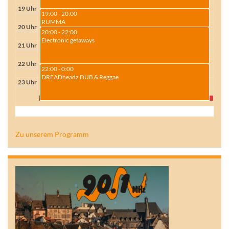
19 Uhr
19:00 - 20:00
RUMMA
20 Uhr
20:00 - 22:00
Electronic getaways
21 Uhr
22 Uhr
22:00 - 0:00
DREADheadz DUB & Reggae
23 Uhr
Zu unserem Programm