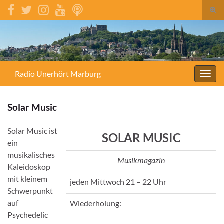
Suc
umsc
Search for:
Radio Unerhört Marburg
Navig
umsc
Solar Music
Solar Music ist
SOLAR MUSIC
ein
musikalisches
Musikmagazin
Kaleidoskop
mit kleinem
jeden Mittwoch 21 – 22 Uhr
Schwerpunkt
auf
Wiederholung:
Psychedelic