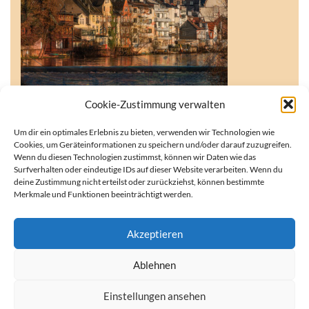
Cookie-Zustimmung verwalten
Um dir ein optimales Erlebnis zu bieten, verwenden wir Technologien wie
Cookies, um Geräteinformationen zu speichern und/oder darauf zuzugreifen.
Wenn du diesen Technologien zustimmst, können wir Daten wie das
Surfverhalten oder eindeutige IDs auf dieser Website verarbeiten. Wenn du
Du möchtest keine Sendung mehr verpassen? Dann abonniere
deine Zustimmung nicht erteilst oder zurückziehst, können bestimmte
uns kostenlos als Podcast!
Merkmale und Funktionen beeinträchtigt werden.
Was bedeutet abonnieren?
Akzeptieren
Ablehnen
Kontakt
Datenschutzerklärung
Impressum
Einstellungen ansehen